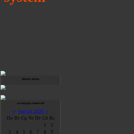
форма входа
календарь новостей
«
Август 2026
»
Пн
Вт
Ср
Чт
Пт
Сб
Вс
1
2
3
4
5
6
7
8
9