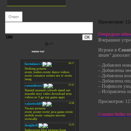
Просмотров: 124
Очередное обно
100
Вчерашнее утро 
))-->
Игроки в
Counte
мини-чат
steam"
доползет 
– Добавлен нов
– Добавлены не
– Добавлена во
– Добавлена оп
– Пофиксен уход
– Исправлена о
Просмотров: 127
Counter-Strike т