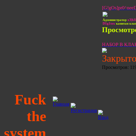
[G!gOs]pr0^nee
Администратор
x3|b
D1g1tex
капитан кла
Просмотро
НАБОР В КЛА
Закрыто
Просмотров: 119
Fuck
the
system