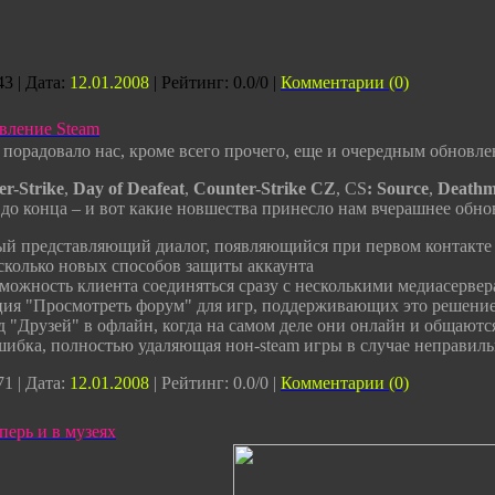
3 | Дата:
12.01.2008
| Рейтинг: 0.0/0 |
Комментарии (0)
вление Steam
порадовало нас, кроме всего прочего, еще и очередным обновле
r-Strike
,
Day of Deafeat
,
Counter-Strike CZ
, CS
: Source
,
Deathm
до конца – и вот какие новшества принесло нам вчерашнее обно
ый представляющий диалог, появляющийся при первом контакте
сколько новых способов защиты аккаунта
зможность клиента соединяться сразу с несколькими медиасерве
ция "Просмотреть форум" для игр, поддерживающих это решени
 "Друзей" в офлайн, когда на самом деле они онлайн и общаютс
шибка, полностью удаляющая нон-steam игры в случае неправил
1 | Дата:
12.01.2008
| Рейтинг: 0.0/0 |
Комментарии (0)
еперь и в музеях