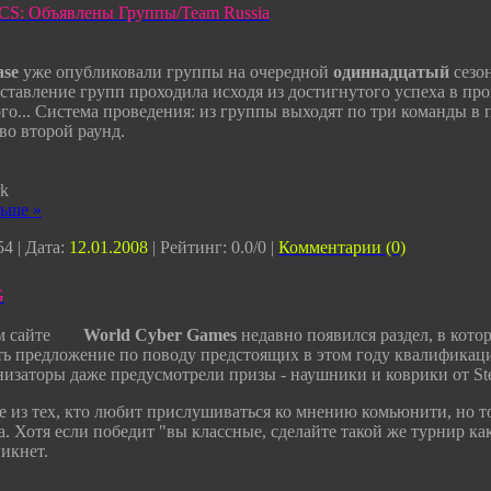
 CS: Объявлены Группы/Team Russia
ase
уже опубликовали группы на очередной
одиннадцатый
сезо
ставление групп проходила исходя из достигнутого успеха в пр
го... Система проведения: из группы выходят по три команды в
во второй раунд.
k
льше »
4 | Дата:
12.01.2008
| Рейтинг: 0.0/0 |
Комментарии (0)
G
м сайте
World Cyber Games
недавно появился раздел, в кот
ать предложение по поводу предстоящих в этом году квалифика
изаторы даже предусмотрели призы - наушники и коврики от Steel
 из тех, кто любит прислушиваться ко мнению комьюнити, но то
. Хотя если победит "вы классные, сделайте такой же турнир ка
икнет.