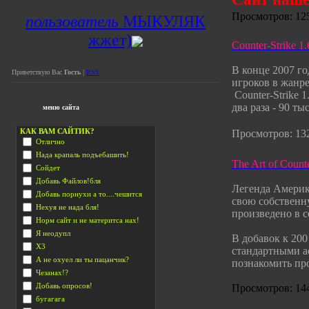
Просмотров: 125
пользователь
МЫКУЛЯК
жжет)
Counter-Strike 
В конце 2007 го
Приветствую Вас
Гость
|
RSS
игроков в жанре
Counter-Strike 1
два раза - 90 ты
меню сайта
КАК ВАМ САЙТИК?
Просмотров: 132
Отлично
Нада крапаль подъебашить!
The Art of Count
Сойдет
Добавь Файлов!бля
Легенда Амери
Добавь порнухи а то....чешится
свою собственну
Нехуя не нада бля!
произведено в 
Норм сайт и не материтса нах!
Я неодупл
В добавок к 200
Х3
стандартными ас
А не охуел ли ты пацанчик?
познакомить про
Чезанах!?
Добавь опросов!
Просмотров: 144
бугагага