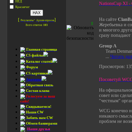
НЕД
NationsCup XI -
Красавчег
На сайте
ClanB
[
·
]
Результаты
Архив опросов
Жеребьевка и со
Всего ответов:
103
и многого друго
сразу попадают 
Group A
Главная страница
Team Denmar
CS файлы
...
Читать да
Каталог статей
Просмотров: 135
Форум
CS картинки
Посоветуй WC
Аватары
Обратная связь
На официально
Состав клана
совет или сдел
Голосуем за наш
"честным" орган
сайт!
Скидываемся!
WCG конечно не
Наши CW
никакого смысла
Забить нам CW
проблем не возн
Обмен баннерами
Наши друзья