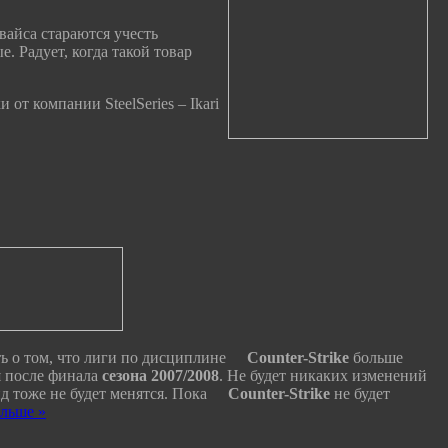
вайса стараются учесть
. Радует, когда такой товар
от компании SteelSeries – Ikari
ть о том, что лиги по дисциплине
Counter-Strike
больше
я после финала
сезона 2007/2008
. Не будет никаких изменений
 тоже не будет менятся. Пока
Counter-Strike
не будет
альше »