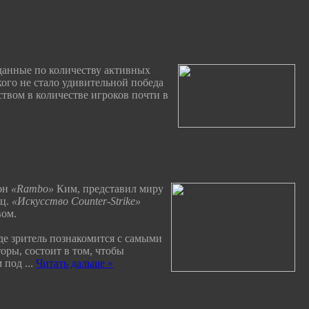
данные по количеству активных
 кого не стало удивительной победа
ством в количестве игроков почти в
Рон
«Rambo»
Ким, представил миру
иц.
«Искусство Counter-Strike»
ом.
де зритель познакомится с самыми
торы, состоит в том, чтобы
м под
...
Читать дальше »