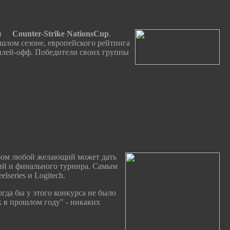
н
Counter-Strike
NationsCup
.
ошлом сезоне, европейского рейтинга
 плей-офф. Победители своих группы
ором любой желающий может дать
ций и финального турнира. Самым
series и Logitech.
гда бы у этого конкурса не было
к в прошлом году" - никаких