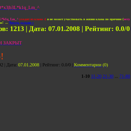
D*x3|b3L*k1q_Lm_^
3L*k1q_Lm_^
уходит из клана :(
и не может участвовать в жизни клана по причине (
нету
на!
...
Читать дальше »
в: 1213 | Дата:
07.01.2008
| Рейтинг: 0.0/0
Н ЗАКРЫТ
!
2 | Дата:
07.01.2008
| Рейтинг: 0.0/0 |
Комментарии (0)
1-10
11-20
21-30
...
71-80