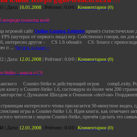
5 | Дата:
16.01.2008
| Рейтинг: 0.0/0 |
Комментарии (0)
1.6 впереди планеты всей
да игровой сайт
Online Gaming Zeitgeist
привёл статистические 
 FPS (шутерах от первого лица) игр. Собственно говоря, ни для
.6, интересно другое -
CS 1.6 обошёл
CS: Source с превосход
сяч п
...
Читать дальше »
2 | Дата:
12.01.2008
| Рейтинг: 0.0/0 |
Комментарии (0)
er-Strike - книга о CS
канского
Counter-Strike и действующий игрок
compLexity, 
ю книгу о Counter-Strike 1.6, состоящую из более чем 200 стран
соавторстве с Дунканом Шилдом и Онианом
«steel-ом»
Георджиев
 страницам интересного чтива прилагается 50-минутное видео, г
пектами игры в Counter-Strike 1.6. Идея книги, как отмечают ав
стого читателя с миром Counter-Strike, причём сделать это самы
8 | Дата:
12.01.2008
| Рейтинг: 0.0/0 |
Комментарии (0)