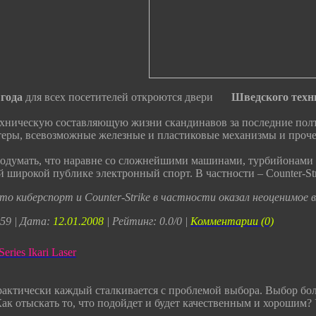
 года
для всех посетителей откроются двери
Шведского техн
ехническую составляющую жизни скандинавов за последние полт
еры, всевозможные железные и пластиковые механизмы и прочее
подумать, что наравне со сложнейшими машинами, турбийонами и
широкой публике электронный спорт. В частности – Counter-Str
о киберспорт и Counter-Strike в частности оказал неоценимое 
59 | Дата:
12.01.2008
| Рейтинг: 0.0/0 |
Комментарии (0)
eries Ikari Laser
рактически каждый сталкивается с проблемой выбора. Выбор бол
Как отыскать то, что подойдет и будет качественным и хорошим