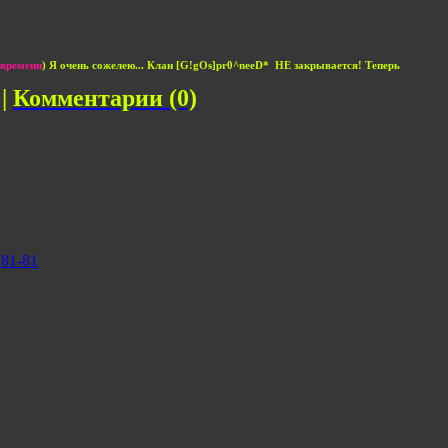
 времени
) Я очень сожелею... Клан [G!gOs]pr0^neeD* НЕ закрывается! Теперь
 |
Комментарии (0)
81-81