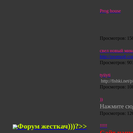
Prog house
Просмотров: 150
свел новый микс
http://promodj.
Просмотров: 901
tyiiyti
http://fishki.ne
Просмотров: 108
))
Нажмите с
Просмотров: 126
Форум
жесткач)))?>>
!!!!!
Сайт нашев