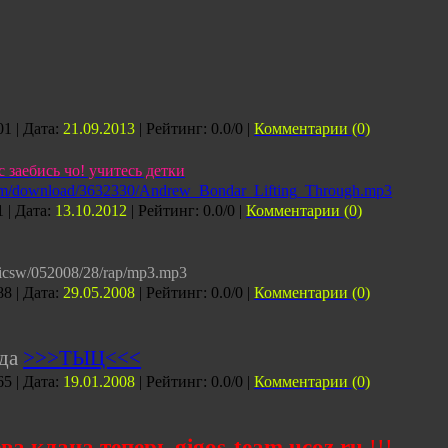
1 | Дата:
21.09.2013
| Рейтинг: 0.0/0 |
Комментарии (0)
 заебись чо! учитесь детки
com/download/3632330/Andrew_Bondar_Lifting_Through.mp3
 | Дата:
13.10.2012
| Рейтинг: 0.0/0 |
Комментарии (0)
t/picsw/052008/28/rap/mp3.mp3
8 | Дата:
29.05.2008
| Рейтинг: 0.0/0 |
Комментарии (0)
юда
>>>ТЫЦ<<<
5 | Дата:
19.01.2008
| Рейтинг: 0.0/0 |
Комментарии (0)
а клана теперь gigos-team.ucoz.ru
!!!