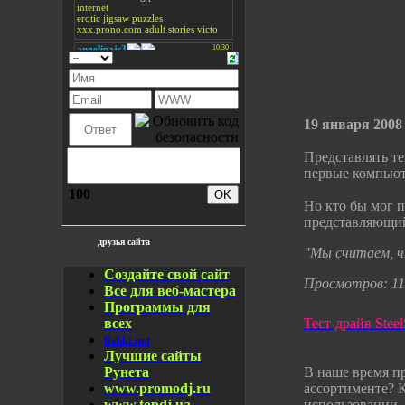
19 января 2008
Представлять т
первые компьют
100
Но кто бы мог 
представляющий 
друзья сайта
"Мы считаем, чт
Создайте свой сайт
Просмотров: 11
Все для веб-мастера
Программы для
всех
Тест-драйв SteelS
fishki.net
Лучшие сайты
Рунета
В наше время п
www.promodj.ru
ассортименте? 
www.topdj.ua
использовании.