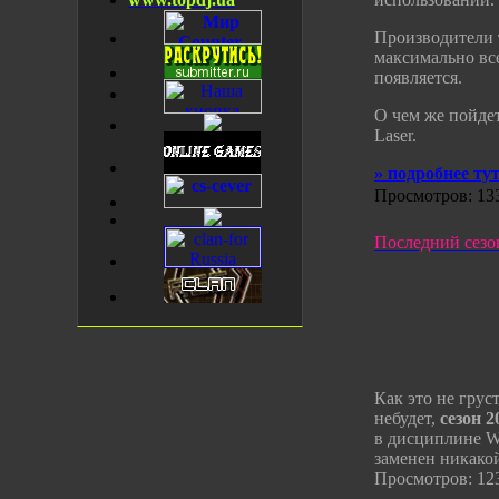
Производители т
максимально все
появляется.
О чем же пойдет
Laser.
» подробнее ту
Просмотров: 133
Последний сез
Как это не грус
небудет,
сезон 2
в дисциплине W
заменен никакой
Просмотров: 123