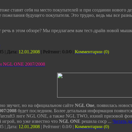
оже ставят себя на место покупателей и при создании нового де
 пожелания будущего покупателя. Это трудно, ведь мы все разные
 речь в этом обзоре? Мы предлагаем вам тест-драйв новой мышки 
т
5 | Дата:
12.01.2008
| Рейтинг: 0.0/0 |
Комментарии (0)
он NGL ONE 2007/2008
тно звучит, но на официальном сайте
NGL One
, появилась новос
007/2008
будет последним. Более детальная информация появитс
arcraft3 лиге NGL ONE, а также NGL TWO, ихний призовой фонд
 игрой, но уже известно что
NGL ONE
решила соср
...
Читать д
5 | Дата:
12.01.2008
| Рейтинг: 0.0/0 |
Комментарии (0)