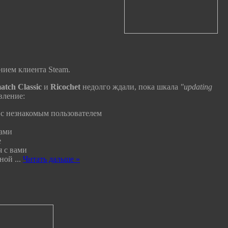
нием клиента Steam.
atch Classic
и
Ricochet
недолго ждали, пока шкала
"updating
вление:
 с незнакомым пользователем
рами
е
я с вами
ьной
...
Читать дальше »