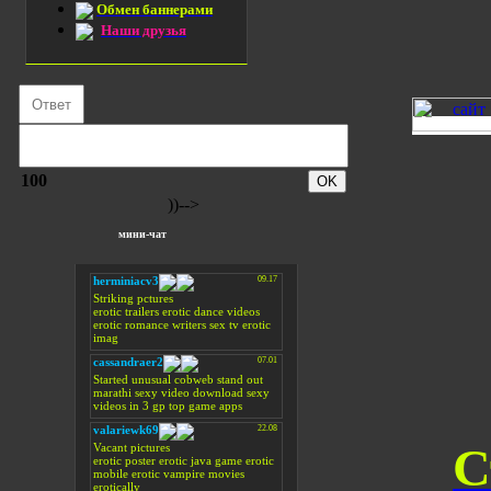
Обмен баннерами
Наши друзья
100
))-->
мини-чат
С