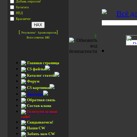
Добавь опросов!
бугагага
НЕД
Красавчег
[
·
]
Результаты
Архив опросов
Всего ответов:
103
Главная страница
CS файлы
Каталог статей
Форум
CS картинки
Аватары
Обратная связь
Состав клана
Голосуем за наш
сайт!
Скидываемся!
Наши CW
Забить нам CW