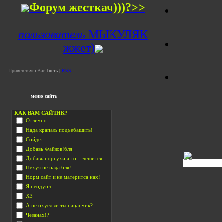
Форум
жесткач)))?>>
пользователь
МЫКУЛЯК
жжет)
Приветствую Вас
Гость
|
RSS
меню сайта
КАК ВАМ САЙТИК?
Отлично
Нада крапаль подъебашить!
Сойдет
Добавь Файлов!бля
Добавь порнухи а то....чешится
Нехуя не нада бля!
Норм сайт и не материтса нах!
Я неодупл
Х3
А не охуел ли ты пацанчик?
Чезанах!?