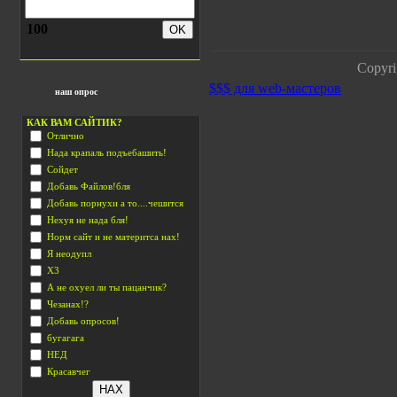
100
Copyri
$$$ для web-мастеров
наш опрос
КАК ВАМ САЙТИК?
Отлично
Нада крапаль подъебашить!
Сойдет
Добавь Файлов!бля
Добавь порнухи а то....чешится
Нехуя не нада бля!
Норм сайт и не материтса нах!
Я неодупл
Х3
А не охуел ли ты пацанчик?
Чезанах!?
Добавь опросов!
бугагага
НЕД
Красавчег