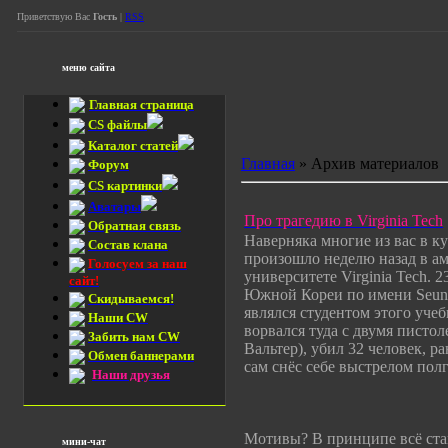
Приветствую Вас
Гость
|
RSS
меню сайта
Главная страница
CS файлы
Каталог статей
Главная
»
Архив материалов
Форум
CS картинки
Аватары
Про трагедию в Virginia Tech
Обратная связь
Наверняка многие из вас в ку
Состав клана
произошло неделю назад в а
Голосуем за наш
университете Virginia Tech. 
сайт!
Южной Кореи по имени Seun
Скидываемся!
являлся студентом этого учеб
Наши CW
ворвался туда с двумя пистол
Забить нам CW
Вальтер), убил 32 человек, р
Обмен баннерами
сам снёс себе выстрелом пол
Наши друзья
Мотивы? В принципе всё стан
мини-чат