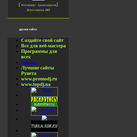
[
·
]
Результаты
Архив опросов
Всего ответов:
103
друзья сайта
Создайте свой сайт
Все для веб-мастера
Программы для
всех
fishki.net
Лучшие сайты
Рунета
www.promodj.ru
www.topdj.ua