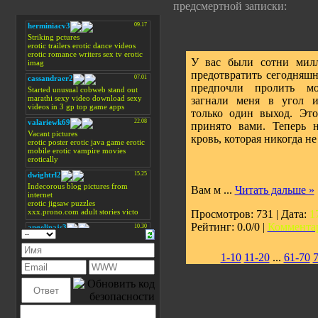
предсмертной записки:
У вас были сотни мил
предотвратить сегодняш
предпочли пролить м
загнали меня в угол 
только один выход. Эт
принято вами. Теперь 
кровь, которая никогда не
Вам м
...
Читать дальше »
Просмотров: 731 | Дата:
1
Рейтинг: 0.0/0 |
Комментар
1-10
11-20
...
61-70
7